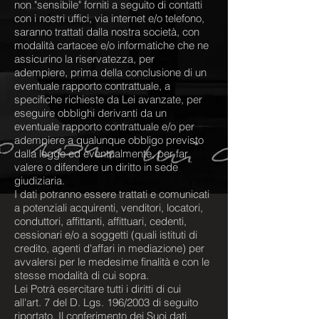
non "sensibile" forniti a seguito di contatti
con i nostri uffici, via internet e/o telefono,
saranno trattati dalla nostra società, con
modalità cartacee e/o informatiche che ne
assicurino la riservatezza, per
adempiere, prima della conclusione di un
eventuale rapporto contrattuale, a
specifiche richieste da Lei avanzate, per
eseguire obblighi derivanti da un
eventuale rapporto contrattuale e/o per
adempiere a qualunque obbligo previsto
dalla legge ed eventualmente, per far
valere o difendere un diritto in sede
giudiziaria.
I dati potranno essere trattati e comunicati
a potenziali acquirenti, venditori, locatori,
conduttori, affittanti, affittuari, cedenti,
cessionari e/o a soggetti (quali istituti di
credito, agenti d'affari in mediazione) per
avvalersi per le medesime finalità e con le
stesse modalità di cui sopra.
Lei Potrà esercitare tutti i diritti di cui
all'art. 7 del D. Lgs. 196/2003 di seguito
riportato. Il conferimento dei Suoi dati