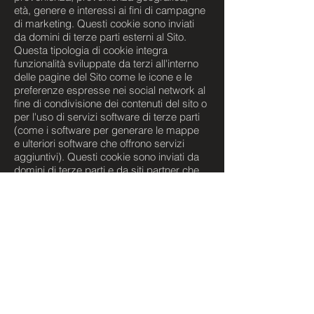
età, genere e interessi ai fini di campagne
di marketing. Questi cookie sono inviati
da domini di terze parti esterni al Sito.
Questa tipologia di cookie integra
funzionalità sviluppate da terzi all'interno
delle pagine del Sito come le icone e le
preferenze espresse nei social network al
fine di condivisione dei contenuti del sito o
per l'uso di servizi software di terze parti
(come i software per generare le mappe
e ulteriori software che offrono servizi
aggiuntivi). Questi cookie sono inviati da
domini di terze parti e da siti partner che
offrono le loro funzionalità tra le pagine del
Sito.
Marcatori di pixel
Questo sito web potrebbe utilizzare i
“marcatori di pixel”, ossia dei piccoli file
grafici che consentono di monitorare
l’utilizzo del sito web. Un marcatore di
pixel è in grado di raccogliere
informazioni come l’indirizzo IP (protocollo
Internet) del computer che ha scaricato la